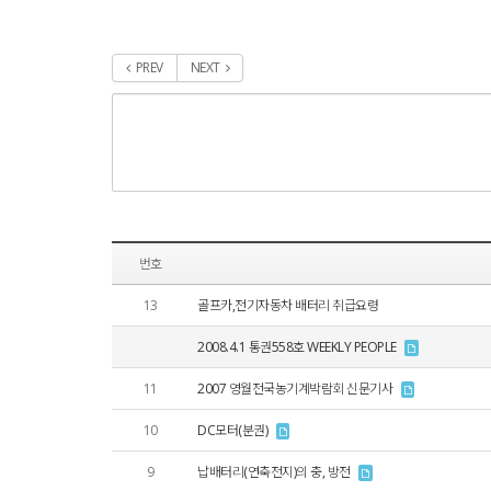
PREV
NEXT
번호
13
골프카,전기자동차 배터리 취급요령
2008.4.1 통권558호 WEEKLY PEOPLE
11
2007 영월전국농기계박람회 신문기사
10
DC모터(분권)
9
납배터리(연축전지)의 충, 방전