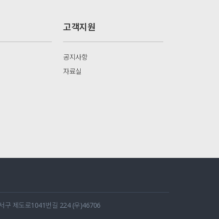
고객지원
공지사항
자료실
 제도로1041번길 224 (우)46706