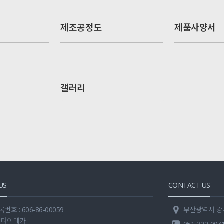
제조공정도
제품사양서
갤러리
US
CONTACT US
호 : 606-86-00059
부산광역시 강서구
주)다이레카