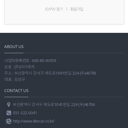
|
ID/PW 찾기
회원가입
ABOUT US
사업자등록번호 : 606-86-00059
상호 : (주)다이레카
주소 : 부산광역시 강서구 제도로1041번길 224 (우)46706
대표 : 김성규
CONTACT US
부산광역시 강서구 제도로1041번길 224 (우)46706
051-322-0041
http://www.direcar.co.kr/