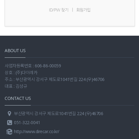
|
ID/PW 찾기
회원가입
ABOUT US
사업자등록번호 : 606-86-00059
상호 : (주)다이레카
주소 : 부산광역시 강서구 제도로1041번길 224 (우)46706
대표 : 김성규
CONTACT US
부산광역시 강서구 제도로1041번길 224 (우)46706
051-322-0041
http://www.direcar.co.kr/