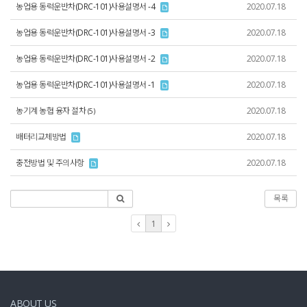
농업용 동력운반차(DRC-101)사용설명서 -4
2020.07.18
농업용 동력운반차(DRC-101)사용설명서 -3
2020.07.18
농업용 동력운반차(DRC-101)사용설명서 -2
2020.07.18
농업용 동력운반차(DRC-101)사용설명서 -1
2020.07.18
농기계 농협 융자 절차
2020.07.18
(5)
배터리교체방법
2020.07.18
충전방법 및 주의사항
2020.07.18
목록
1
ABOUT US