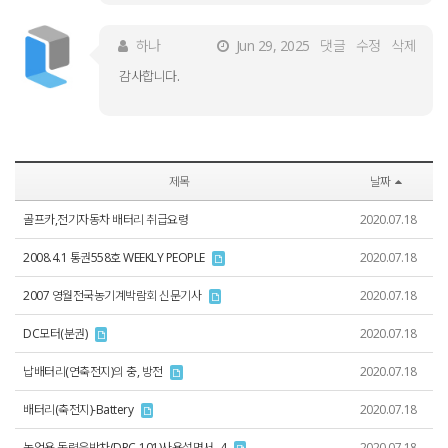
하나
Jun 29, 2025
댓글
수정
삭제
감사합니다.
제목
날짜
골프카,전기자동차 배터리 취급요령
2020.07.18
2008.4.1 통권558호 WEEKLY PEOPLE
2020.07.18
2007 영월전국농기계박람회 신문기사
2020.07.18
DC모터(분권)
2020.07.18
납배터리(연축전지)의 충, 방전
2020.07.18
배터리(축전지)-Battery
2020.07.18
농업용 동력운반차(DRC-101)사용설명서 -4
2020.07.18