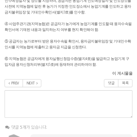
인수예정일자 및 장소를 지정하며, 공급자는 농업기계 인도예정일자 및 인도장소를
사전에 지역농협에 알린 후 농가가 지정한 인도장소에서 농업기계를 인도하고 융자
금지불위임장 및 기대인수확인서(별지3호)를 인수함.
④ 사업주관기관(지역농협)은 공급자가 농가에게 농업기계를 인도할 때 융자수속필
확인서에 기재된 내용과 일치하는지 여부를 현지 확인해야 함.
⑤ 공급자는 농가로부터 받은 융자수속필 확인서, 융자금지불위임장 및 기대인수확
인서를 지역농협에 제출하고 융자금 지급을 신청한다.
⑥ 지역농협은 공급자에게 융자실행신청접수증(별지4호)을 발급하고 농업기계 구
입자금 융자신청처리부(별지5호)에 등재하여 관리하여야 함.
이 게시물을
PREV
NEXT
댓글
목록
댓글 5개가 있습니다.