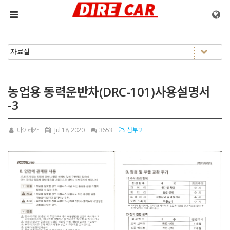
메뉴 건너뛰기
농업용 동력운반차(DRC-101)사용설명서
-3
다이레카
Jul 18, 2020
3653
첨부 2