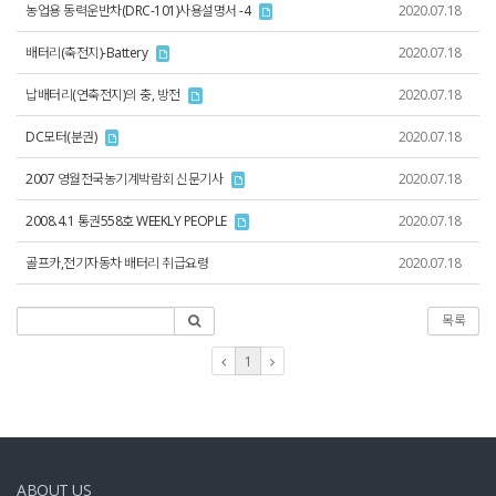
농업용 동력운반차(DRC-101)사용설명서 -4
2020.07.18
배터리(축전지)-Battery
2020.07.18
납배터리(연축전지)의 충, 방전
2020.07.18
DC모터(분권)
2020.07.18
2007 영월전국농기계박람회 신문기사
2020.07.18
2008.4.1 통권558호 WEEKLY PEOPLE
2020.07.18
골프카,전기자동차 배터리 취급요령
2020.07.18
목록
1
ABOUT US