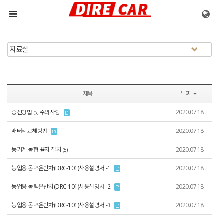
메뉴 건너뛰기
제목
날짜
충전방법 및 주의사항
2020.07.18
배터리교체방법
2020.07.18
농기계 농협 융자 절차
2020.07.18
(5)
농업용 동력운반차(DRC-101)사용설명서 -1
2020.07.18
농업용 동력운반차(DRC-101)사용설명서 -2
2020.07.18
농업용 동력운반차(DRC-101)사용설명서 -3
2020.07.18