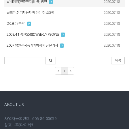
납배터리(연축전지)의 충, 방전
2020.07.18
골프카,전기자동차 배터리 취급요령
2020.07.18
DC모터(분권)
2020.07.18
2008.4.1 통권558호 WEEKLY PEOPLE
2020.07.18
2007 영월전국농기계박람회 신문기사
2020.07.18
목록
1
ABOUT US
사업자등록번호 : 606-86-00059
상호 : (주)다이레카