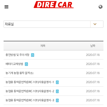
메뉴 건너뛰기
제목
날짜
충전방법 및 주의사항
2020.07.18
배터리교체방법
2020.07.18
농기계 농협 융자 절차
2020.07.18
(5)
농업용 동력운반차(DRC-101)사용설명서 -1
2020.07.18
농업용 동력운반차(DRC-101)사용설명서 -2
2020.07.18
농업용 동력운반차(DRC-101)사용설명서 -3
2020.07.18