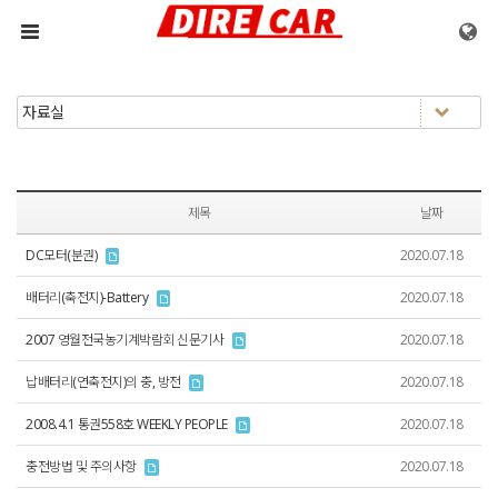
메뉴 건너뛰기
제목
날짜
DC모터(분권)
2020.07.18
배터리(축전지)-Battery
2020.07.18
2007 영월전국농기계박람회 신문기사
2020.07.18
납배터리(연축전지)의 충, 방전
2020.07.18
2008.4.1 통권558호 WEEKLY PEOPLE
2020.07.18
충전방법 및 주의사항
2020.07.18