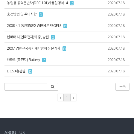
농업용 동력운반차(DRC-101)사용설명서 -4
2020.07.18
충전방법 및 주의사항
2020.07.18
2008.4.1 통권558호 WEEKLY PEOPLE
2020.07.18
납배터리(연축전지)의 충, 방전
2020.07.18
2007 영월전국농기계박람회 신문기사
2020.07.18
배터리(축전지)-Battery
2020.07.18
DC모터(분권)
2020.07.18
목록
1
ABOUT US