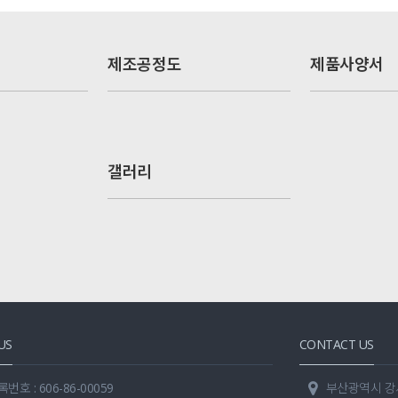
제조공정도
제품사양서
갤러리
US
CONTACT US
호 : 606-86-00059
부산광역시 강서구