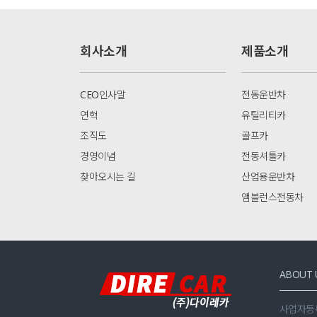
회사소개
제품소개
CEO인사말
전동운반차
연혁
유틸리티카
조직도
골프카
경영이념
전동셔틀카
찾아오시는 길
산업용운반차
앰블런스전동차
ABOUT 
사업자등록번