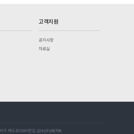
고객지원
공지사항
자료실
 제도로1041번길 224 (우)46706