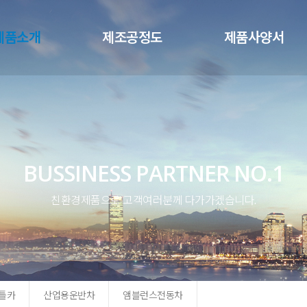
메뉴 건너뛰기
제품소개
제조공정도
제품사양서
BUSSINESS PARTNER NO.1
친환경제품으로 고객여러분께 다가가겠습니다.
틀카
산업용운반차
앰블런스전동차