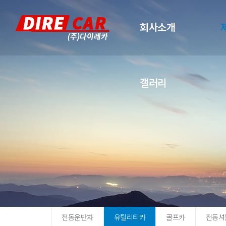
회사소개
갤러리
전동운반차
유틸리티카
골프카
전동셔