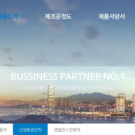
메뉴 건너뛰기
제품소개
제조공정도
제품사양서
BUSSINESS PARTNER NO.1
친환경제품으로 고객여러분께 다가가겠습니다.
틀카
산업용운반차
앰블런스전동차