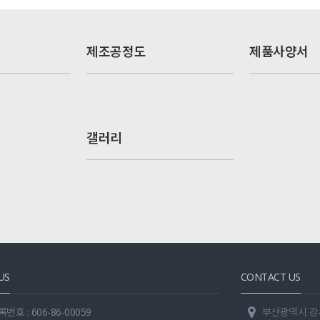
제조공정도
제품사양서
갤러리
US
CONTACT US
호 : 606-86-00059
부산광역시 강서구