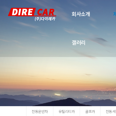
회사소개
갤러리
전동운반차
유틸리티카
골프카
전동셔