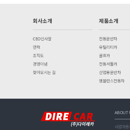
회사소개
제품소개
CEO인사말
전동운반차
연혁
유틸리티카
조직도
골프카
경영이념
전동셔틀카
찾아오시는 길
산업용운반차
앰블런스전동차
ABOUT 
사업자등록번