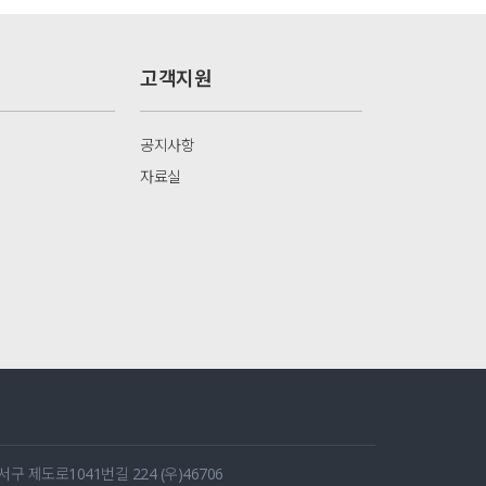
고객지원
공지사항
자료실
 제도로1041번길 224 (우)46706