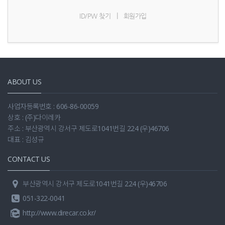
|
ID/PW 찾기
회원가입
ABOUT US
사업자등록번호 : 606-86-00059
상호 : (주)다이레카
주소 : 부산광역시 강서구 제도로1041번길 224 (우)46706
대표 : 김성규
CONTACT US
부산광역시 강서구 제도로1041번길 224 (우)46706
051-322-0041
http://www.direcar.co.kr/